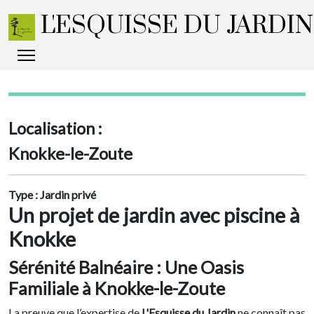
L'ESQUISSE DU JARDI
Localisation :
Knokke-le-Zoute
Type :
Jardin privé
Un projet de jardin avec piscine à
Knokke
Sérénité Balnéaire : Une Oasis
Familiale à Knokke-le-Zoute
La preuve que l’expertise de
L'Esquisse du Jardin
ne connaît pas